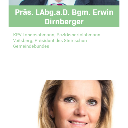
Präs. LAbg.a.D. Bgm. Erwin
Dirnberger
KPV Landesobmann, Bezirksparteiobmann
Voitsberg, Präsident des Steirischen
Gemeindebundes