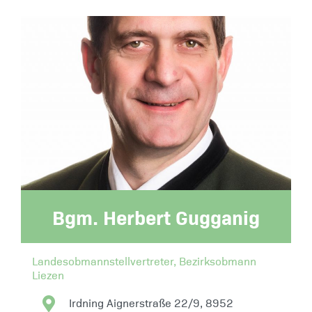
Bgm. Herbert Gugganig
Landesobmannstellvertreter, Bezirksobmann
Liezen
Irdning Aignerstraße 22/9, 8952